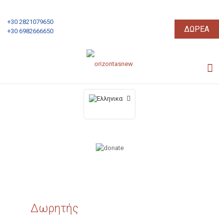
+30 2821079650
ΔΩΡΕΑ
+30 6982666650
Δωρητής