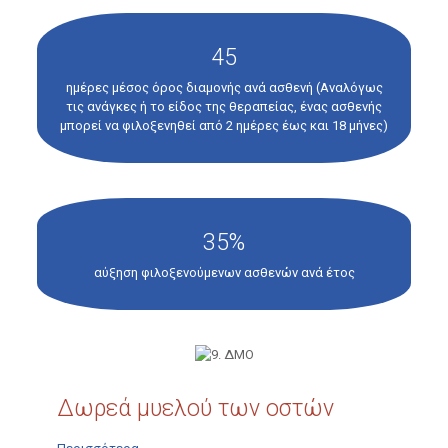
45
ημέρες μέσος όρος διαμονής ανά ασθενή (Αναλόγως
τις ανάγκες ή το είδος της θεραπείας, ένας ασθενής
μπορεί να φιλοξενηθεί από 2 ημέρες έως και 18 μήνες)
35%
αύξηση φιλοξενούμενων ασθενών ανά έτος
Δωρεά μυελού των οστών