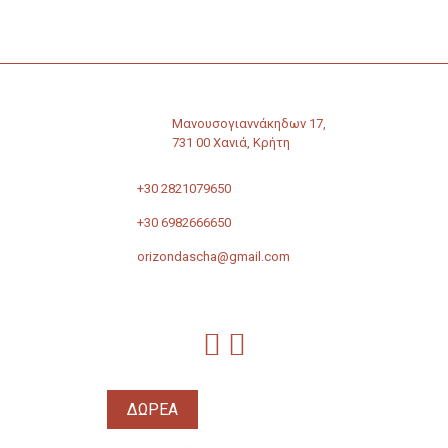
Μανουσογιαννάκηδων 17,
731 00 Χανιά, Κρήτη
+30 2821079650
+30 6982666650
orizondascha@gmail.com
ΔΩΡΕΑ